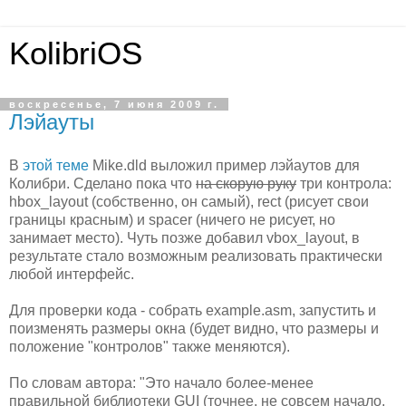
KolibriOS
воскресенье, 7 июня 2009 г.
Лэйауты
В
этой теме
Mike.dld выложил пример лэйаутов для
Колибри. Сделано пока что
на скорую руку
три контрола:
hbox_layout (собственно, он самый), rect (рисует свои
границы красным) и spacer (ничего не рисует, но
занимает место). Чуть позже добавил vbox_layout, в
результате стало возможным реализовать практически
любой интерфейс.
Для проверки кода - собрать example.asm, запустить и
поизменять размеры окна (будет видно, что размеры и
положение "контролов" также меняются).
По словам автора: "Это начало более-менее
правильной библиотеки GUI (точнее, не совсем начало,