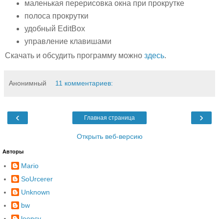
маленькая перерисовка окна при прокрутке
полоса прокрутки
удобный EditBox
управление клавишами
Скачать и обсудить программу можно
здесь
.
Анонимный
11 комментариев:
‹
›
Главная страница
Открыть веб-версию
Авторы
Mario
SoUrcerer
Unknown
bw
leency